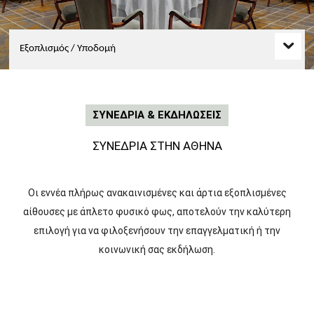
e
&
o
Εξοπλισμός / Υποδομή
A
t
h
e
n
ΣΥΝΕΔΡΙΑ & ΕΚΔΗΛΩΣΕΙΣ
s
ΣΥΝΕΔΡΙΑ ΣΤΗΝ ΑΘΗΝΑ
Οι εννέα πλήρως ανακαινισμένες και άρτια εξοπλισμένες
αίθουσες με άπλετο φυσικό φως, αποτελούν την καλύτερη
επιλογή για να φιλοξενήσουν την επαγγελματική ή την
κοινωνική σας εκδήλωση.