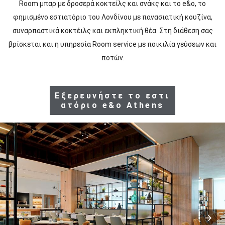
Room μπαρ με δροσερά κοκτείλς και σνάκς και το e&o, το
φημισμένο εστιατόριο του Λονδίνου με πανασιατική κουζίνα,
συναρπαστικά κοκτέιλς και εκπληκτική θέα. Στη διάθεση σας
βρίσκεται και η υπηρεσία Room service με ποικιλία γεύσεων και
ποτών.
Εξερευνήστε το εστι
Ε
ατόριο e&o Athens
Σ
Τ
Ι
Α
Τ
Ο
Ρ
Ι
A
&
B
A