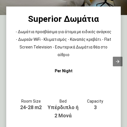
Superior Δωμάτια
- Δωμάτια προσβάσιμα για άτομα με ειδικές ανάγκες
- Δωρεάν WiFi - Κλιματισμός - Καναπές κρεβάτι - Flat
Screen Television - Εσωτερικά Δωμάτια θέα στο
αίθριο
Per Night
Room Size
Bed
Capacity
24-28 m2
Υπέρδιπλο ή
3
2 Μονά